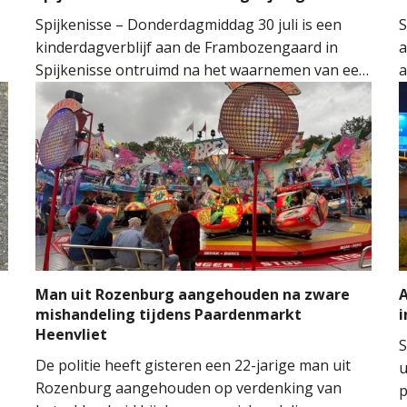
Spijkenisse – Donderdagmiddag 30 juli is een
S
kinderdagverblijf aan de Frambozengaard in
a
Spijkenisse ontruimd na het waarnemen van een
a
mogelijke gaslucht. De aanwezige kinderen en
v
begeleiders konden het gebouw na de melding
v
aan de hulpdiensten veilig verlaten.
a
e
v
S
Man uit Rozenburg aangehouden na zware
A
mishandeling tijdens Paardenmarkt
i
Heenvliet
S
De politie heeft gisteren een 22-jarige man uit
u
Rozenburg aangehouden op verdenking van
p