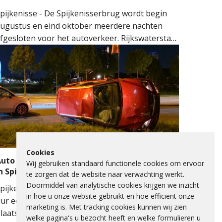
pijkenisse - De Spijkenisserbrug wordt begin
ugustus en eind oktober meerdere nachten
fgesloten voor het autoverkeer. Rijkswaterstaat
oert onderhoud uit aan de evenwichtskabels
an de brug. De werkzaamheden vinden plaats
an beide kanten van de brug: eerst aan de kant
an Hoogvliet en later aan de kant van
pijkenisse.
Cookies
uto op zijkant na botsing met verkeerslicht
Wij gebruiken standaard functionele cookies om ervoor
n Spijkenisse
te zorgen dat de website naar verwachting werkt.
Doormiddel van analytische cookies krijgen we inzicht
pijkenisse – Maandagavond heeft rond 22.40
in hoe u onze website gebruikt en hoe efficiënt onze
ur een eenzijdig verkeersongeval
marketing is. Met tracking cookies kunnen wij zien
laatsgevonden op de Schenkelweg in
welke pagina's u bezocht heeft en welke formulieren u