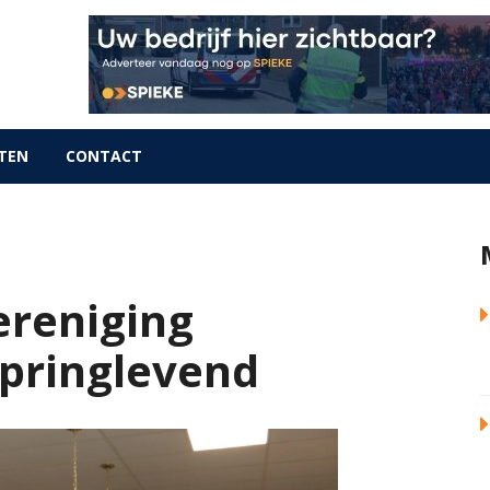
TEN
CONTACT
ereniging
springlevend