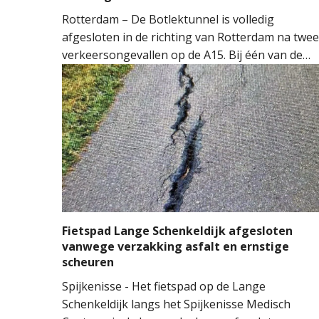
Rotterdam – De Botlektunnel is volledig
afgesloten in de richting van Rotterdam na twee
verkeersongevallen op de A15. Bij één van de
ongevallen sloeg een auto over de kop.
Hulpdiensten kwamen massaal ter plaatse.
Meerdere ambulances, de brandweer en het
Mobiel Medisch Team (MMT) werden ingezet. D
traumahelikopter landde op de snelweg om
medische assistentie te verlenen.
Fietspad Lange Schenkeldijk afgesloten
vanwege verzakking asfalt en ernstige
scheuren
Spijkenisse - Het fietspad op de Lange
Schenkeldijk langs het Spijkenisse Medisch