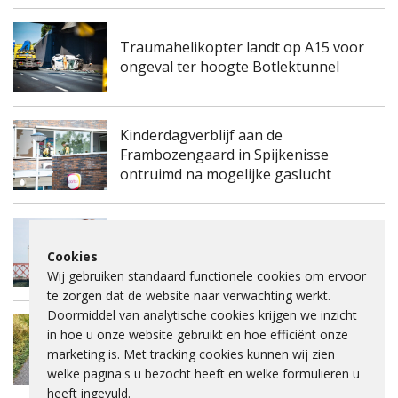
Traumahelikopter landt op A15 voor
ongeval ter hoogte Botlektunnel
Kinderdagverblijf aan de
Frambozengaard in Spijkenisse
ontruimd na mogelijke gaslucht
Spijkenisserbrug twee keer enkele
Cookies
nachten dicht voor onderhoud
Wij gebruiken standaard functionele cookies om ervoor
te zorgen dat de website naar verwachting werkt.
Doormiddel van analytische cookies krijgen we inzicht
Fietspad Lange Schenkeldijk afgesloten
in hoe u onze website gebruikt en hoe efficiënt onze
vanwege verzakking asfalt en ernstige
marketing is. Met tracking cookies kunnen wij zien
scheuren
welke pagina's u bezocht heeft en welke formulieren u
heeft ingevuld.