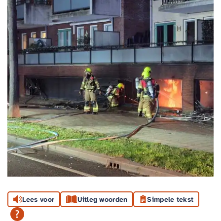
Lees voor
Uitleg woorden
Simpele tekst