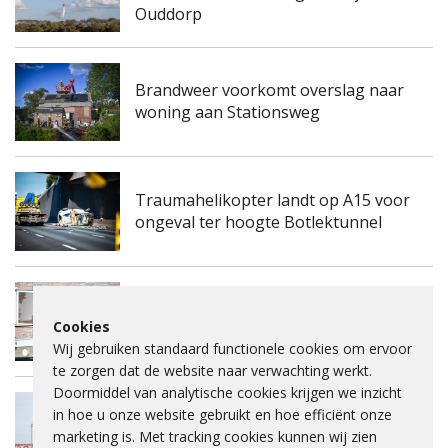
Ouddorp
Brandweer voorkomt overslag naar
woning aan Stationsweg
Traumahelikopter landt op A15 voor
ongeval ter hoogte Botlektunnel
Kinderdagverblijf aan de
Frambozengaard in Spijkenisse
Cookies
ontruimd na mogelijke gaslucht
Wij gebruiken standaard functionele cookies om ervoor
te zorgen dat de website naar verwachting werkt.
Doormiddel van analytische cookies krijgen we inzicht
in hoe u onze website gebruikt en hoe efficiënt onze
Spijkenisserbrug twee keer enkele
marketing is. Met tracking cookies kunnen wij zien
nachten dicht voor onderhoud