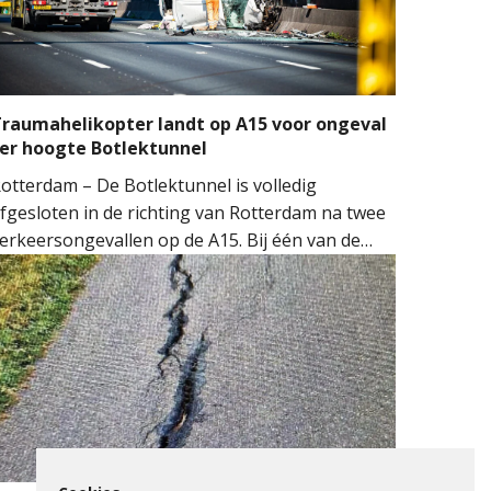
raumahelikopter landt op A15 voor ongeval
er hoogte Botlektunnel
otterdam – De Botlektunnel is volledig
fgesloten in de richting van Rotterdam na twee
erkeersongevallen op de A15. Bij één van de
ngevallen sloeg een auto over de kop.
ulpdiensten kwamen massaal ter plaatse.
eerdere ambulances, de brandweer en het
obiel Medisch Team (MMT) werden ingezet. De
raumahelikopter landde op de snelweg om
edische assistentie te verlenen.