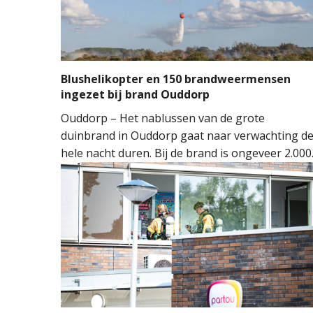
Blushelikopter en 150 brandweermensen
ingezet bij brand Ouddorp
Ouddorp – Het nablussen van de grote
duinbrand in Ouddorp gaat naar verwachting d
hele nacht duren. Bij de brand is ongeveer 2.000
vierkante meter natuur verloren gegaan. De
brand ontstond rond 14.00 uur, waarna de
brandweer groots opschaalde. Tientallen
brandweervoertuigen en ongeveer 150
brandweermensen werden ingezet om het vuur
onder controle te krijgen.