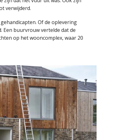
zijn dat het vuur uit was. Ook zijn
t verwijderd.
 gehandicapten. Of de oplevering
nd. Een buurvrouw vertelde dat de
achten op het wooncomplex, waar 20