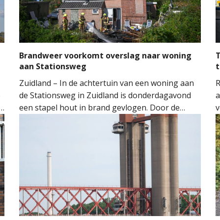
Brandweer voorkomt overslag naar woning
T
aan Stationsweg
t
Zuidland – In de achtertuin van een woning aan
R
e
de Stationsweg in Zuidland is donderdagavond
a
een stapel hout in brand gevlogen. Door de
v
snelle inzet van de brandweer kon worden
o
voorkomen dat het vuur oversloeg naar de
H
woning.
M
M
t
m