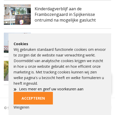
Kinderdagverblijf aan de
Frambozengaard in Spijkenisse
ontruimd na mogelijke gaslucht
Spijkenisserbrug twee keer enkele
Cookies
nachten dicht voor onderhoud
Wij gebruiken standaard functionele cookies om ervoor
te zorgen dat de website naar verwachting werkt.
Doormiddel van analytische cookies krijgen we inzicht
Fietspad Lange Schenkeldijk afgesloten
in hoe u onze website gebruikt en hoe efficiënt onze
vanwege verzakking asfalt en ernstige
marketing is. Met tracking cookies kunnen wij zien
scheuren
welke pagina's u bezocht heeft en welke formulieren u
Hulp bij lezen?
heeft ingevuld.
»
Klik dan op het vraagteken.
Lees meer en geef uw voorkeuren aan
ACCEPTEREN
Privacybeleid
Beleid
Beelden aankopen
Adverteren
Cookies
Weigeren
© Spieke 2026 - Het is niet toegestaan om tekst of beelden over te nemen
of gebruiken zonder toestemming.