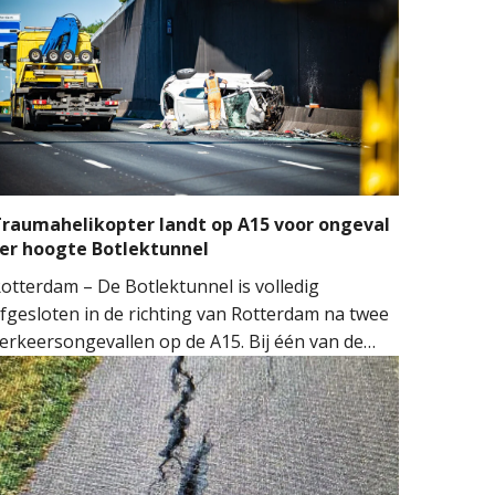
raumahelikopter landt op A15 voor ongeval
er hoogte Botlektunnel
otterdam – De Botlektunnel is volledig
fgesloten in de richting van Rotterdam na twee
erkeersongevallen op de A15. Bij één van de
ngevallen sloeg een auto over de kop.
ulpdiensten kwamen massaal ter plaatse.
eerdere ambulances, de brandweer en het
obiel Medisch Team (MMT) werden ingezet. De
raumahelikopter landde op de snelweg om