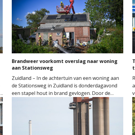
Brandweer voorkomt overslag naar woning
T
aan Stationsweg
t
Zuidland – In de achtertuin van een woning aan
R
e
de Stationsweg in Zuidland is donderdagavond
a
een stapel hout in brand gevlogen. Door de
v
snelle inzet van de brandweer kon worden
o
voorkomen dat het vuur oversloeg naar de
H
woning.
M
M
t