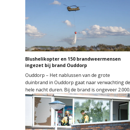
Blushelikopter en 150 brandweermensen
ingezet bij brand Ouddorp
Ouddorp – Het nablussen van de grote
duinbrand in Ouddorp gaat naar verwachting d
hele nacht duren. Bij de brand is ongeveer 2.000
vierkante meter natuur verloren gegaan. De
brand ontstond rond 14.00 uur, waarna de
brandweer groots opschaalde. Tientallen
brandweervoertuigen en ongeveer 150
brandweermensen werden ingezet om het vuur