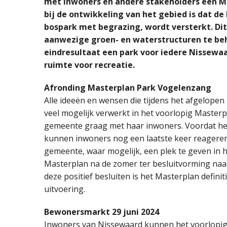
met inwoners en andere stakeholders een 
bij de ontwikkeling van het gebied is dat de 
bospark met begrazing, wordt versterkt. Di
aanwezige groen- en waterstructuren te beh
eindresultaat een park voor iedere Nissewa
ruimte voor recreatie.
Afronding Masterplan Park Vogelenzang
Alle ideeën en wensen die tijdens het afgelopen p
veel mogelijk verwerkt in het voorlopig Masterp
gemeente graag met haar inwoners. Voordat het
kunnen inwoners nog een laatste keer reageren
gemeente, waar mogelijk, een plek te geven in he
Masterplan na de zomer ter besluitvorming naar
deze positief besluiten is het Masterplan defini
uitvoering.
Bewonersmarkt 29 juni 2024
Inwoners van Nissewaard kunnen het voorlopig