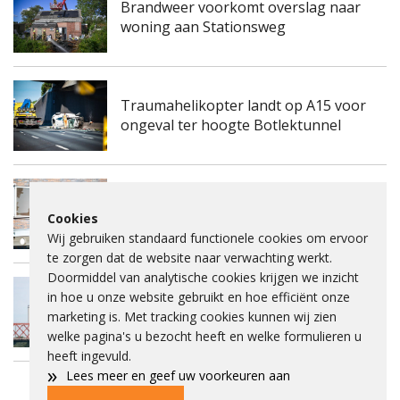
Brandweer voorkomt overslag naar
woning aan Stationsweg
Traumahelikopter landt op A15 voor
ongeval ter hoogte Botlektunnel
Kinderdagverblijf aan de
Frambozengaard in Spijkenisse
Cookies
ontruimd na mogelijke gaslucht
Wij gebruiken standaard functionele cookies om ervoor
te zorgen dat de website naar verwachting werkt.
Doormiddel van analytische cookies krijgen we inzicht
in hoe u onze website gebruikt en hoe efficiënt onze
Spijkenisserbrug twee keer enkele
marketing is. Met tracking cookies kunnen wij zien
nachten dicht voor onderhoud
welke pagina's u bezocht heeft en welke formulieren u
heeft ingevuld.
»
Lees meer en geef uw voorkeuren aan