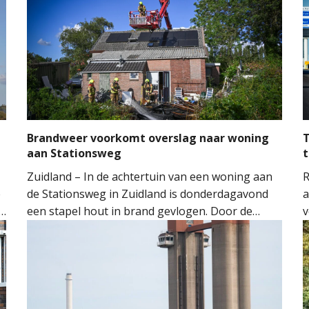
Brandweer voorkomt overslag naar woning
T
aan Stationsweg
t
Zuidland – In de achtertuin van een woning aan
R
e
de Stationsweg in Zuidland is donderdagavond
a
een stapel hout in brand gevlogen. Door de
v
snelle inzet van de brandweer kon worden
o
voorkomen dat het vuur oversloeg naar de
H
woning.
M
M
t