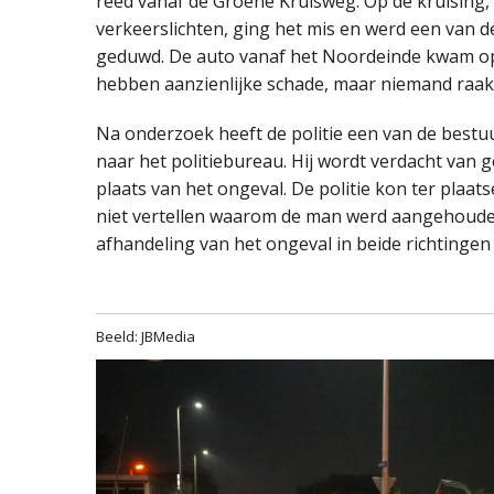
reed vanaf de Groene Kruisweg. Op de kruising,
verkeerslichten, ging het mis en werd een van d
geduwd. De auto vanaf het Noordeinde kwam op d
hebben aanzienlijke schade, maar niemand raak
Na onderzoek heeft de politie een van de bes
naar het politiebureau. Hij wordt verdacht van g
plaats van het ongeval. De politie kon ter plaa
niet vertellen waarom de man werd aangehoude
afhandeling van het ongeval in beide richtingen
Beeld: JBMedia