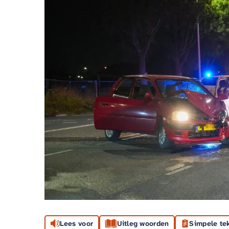
Lees voor
Uitleg woorden
Simpele te