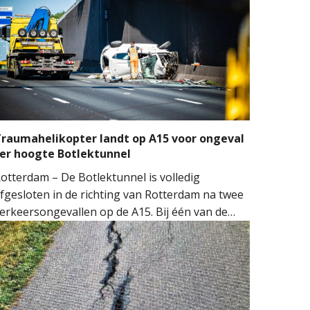
raumahelikopter landt op A15 voor ongeval
er hoogte Botlektunnel
otterdam – De Botlektunnel is volledig
fgesloten in de richting van Rotterdam na twee
erkeersongevallen op de A15. Bij één van de
ngevallen sloeg een auto over de kop.
ulpdiensten kwamen massaal ter plaatse.
eerdere ambulances, de brandweer en het
obiel Medisch Team (MMT) werden ingezet. De
raumahelikopter landde op de snelweg om