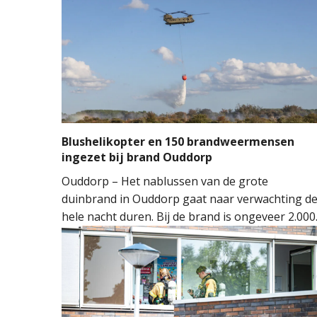
Blushelikopter en 150 brandweermensen
ingezet bij brand Ouddorp
Ouddorp – Het nablussen van de grote
duinbrand in Ouddorp gaat naar verwachting d
hele nacht duren. Bij de brand is ongeveer 2.000
vierkante meter natuur verloren gegaan. De
brand ontstond rond 14.00 uur, waarna de
brandweer groots opschaalde. Tientallen
brandweervoertuigen en ongeveer 150
brandweermensen werden ingezet om het vuur