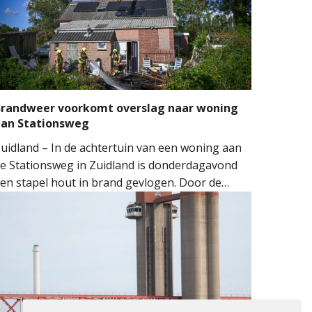
randweer voorkomt overslag naar woning
aan Stationsweg
uidland – In de achtertuin van een woning aan
e Stationsweg in Zuidland is donderdagavond
en stapel hout in brand gevlogen. Door de
nelle inzet van de brandweer kon worden
oorkomen dat het vuur oversloeg naar de
oning.