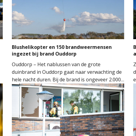
Blushelikopter en 150 brandweermensen
B
ingezet bij brand Ouddorp
Ouddorp – Het nablussen van de grote
Z
duinbrand in Ouddorp gaat naar verwachting de
d
hele nacht duren. Bij de brand is ongeveer 2.000
e
vierkante meter natuur verloren gegaan. De
s
brand ontstond rond 14.00 uur, waarna de
v
n
brandweer groots opschaalde. Tientallen
w
brandweervoertuigen en ongeveer 150
brandweermensen werden ingezet om het vuur
onder controle te krijgen.