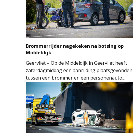
Brommerrijder nagekeken na botsing op
Middeldijk
Geervliet – Op de Middeldijk in Geervliet heeft
zaterdagmiddag een aanrijding plaatsgevonden
tussen een brommer en een personenauto.
Door nog onbekende oorzaak reed de
bestuurder van de brommer achterop de auto.
De klap was dusdanig hard dat de achterruit va
de auto sprong.