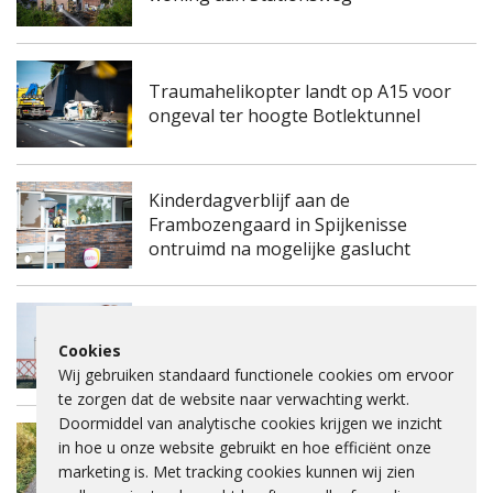
Traumahelikopter landt op A15 voor
ongeval ter hoogte Botlektunnel
Kinderdagverblijf aan de
Frambozengaard in Spijkenisse
ontruimd na mogelijke gaslucht
Spijkenisserbrug twee keer enkele
Cookies
nachten dicht voor onderhoud
Wij gebruiken standaard functionele cookies om ervoor
te zorgen dat de website naar verwachting werkt.
Doormiddel van analytische cookies krijgen we inzicht
Fietspad Lange Schenkeldijk afgesloten
in hoe u onze website gebruikt en hoe efficiënt onze
vanwege verzakking asfalt en ernstige
marketing is. Met tracking cookies kunnen wij zien
scheuren