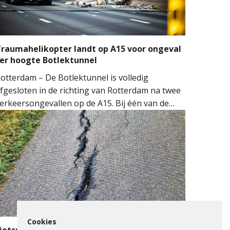
raumahelikopter landt op A15 voor ongeval
er hoogte Botlektunnel
otterdam – De Botlektunnel is volledig
fgesloten in de richting van Rotterdam na twee
erkeersongevallen op de A15. Bij één van de
ngevallen sloeg een auto over de kop.
ulpdiensten kwamen massaal ter plaatse.
eerdere ambulances, de brandweer en het
obiel Medisch Team (MMT) werden ingezet. De
raumahelikopter landde op de snelweg om
edische assistentie te verlenen.
Cookies