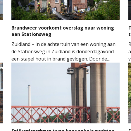
Brandweer voorkomt overslag naar woning
T
aan Stationsweg
t
Zuidland – In de achtertuin van een woning aan
R
e
de Stationsweg in Zuidland is donderdagavond
a
een stapel hout in brand gevlogen. Door de
v
snelle inzet van de brandweer kon worden
o
voorkomen dat het vuur oversloeg naar de
H
woning.
M
M
t
m