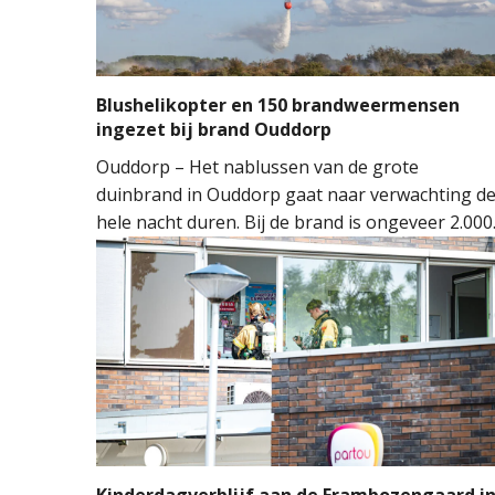
Blushelikopter en 150 brandweermensen
ingezet bij brand Ouddorp
Ouddorp – Het nablussen van de grote
duinbrand in Ouddorp gaat naar verwachting d
hele nacht duren. Bij de brand is ongeveer 2.000
vierkante meter natuur verloren gegaan. De
brand ontstond rond 14.00 uur, waarna de
brandweer groots opschaalde. Tientallen
brandweervoertuigen en ongeveer 150
brandweermensen werden ingezet om het vuur
onder controle te krijgen.