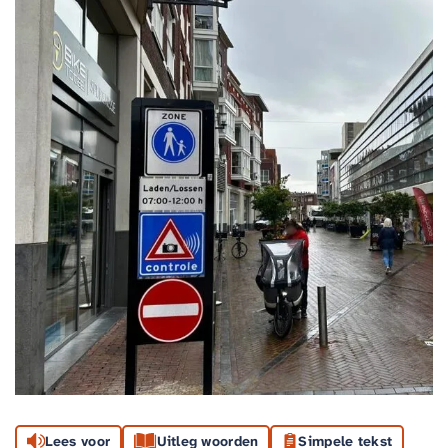
Lees voor
Uitleg woorden
Simpele tekst