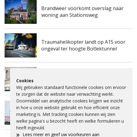
Brandweer voorkomt overslag naar
woning aan Stationsweg
Traumahelikopter landt op A15 voor
ongeval ter hoogte Botlektunnel
Kinderdagverblijf aan de
Frambozengaard in Spijkenisse
Cookies
ontruimd na mogelijke gaslucht
Wij gebruiken standaard functionele cookies om ervoor
te zorgen dat de website naar verwachting werkt.
Doormiddel van analytische cookies krijgen we inzicht
in hoe u onze website gebruikt en hoe efficiënt onze
Spijkenisserbrug twee keer enkele
marketing is. Met tracking cookies kunnen wij zien
nachten dicht voor onderhoud
welke pagina's u bezocht heeft en welke formulieren u
heeft ingevuld.
»
Lees meer en geef uw voorkeuren aan